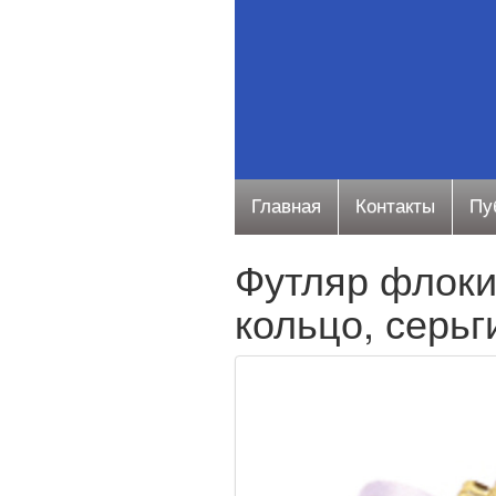
Главная
Контакты
Пу
Футляр флоки
кольцо, серьг