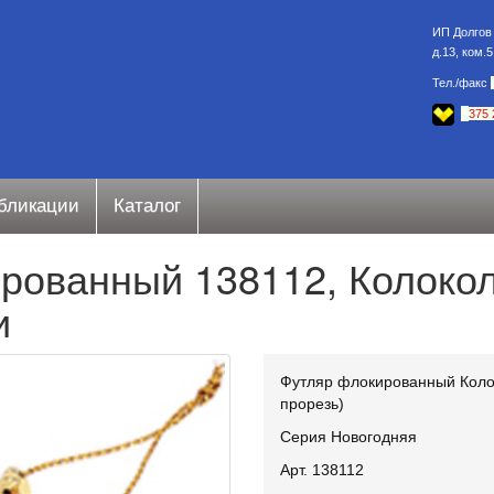
ИП Долгов 
д.13, ком.
Тел./факс
.
+
375 
бликации
Каталог
рованный 138112, Колокол
и
Футляр флокированный Колоко
прорезь)
Серия Новогодняя
Арт. 138112