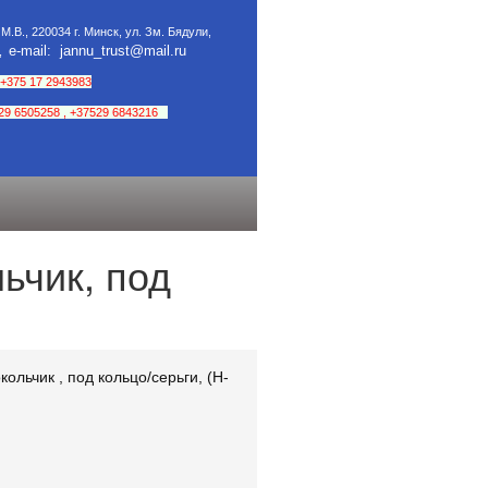
М.В., 220034 г. Минск, ул. Зм. Бядули,
е-mail: jannu_trust@mail.ru
5,
+375 17 2943983
29 6505258
,
+37529 6843216
ьчик, под
льчик , под кольцо/серьги, (Н-