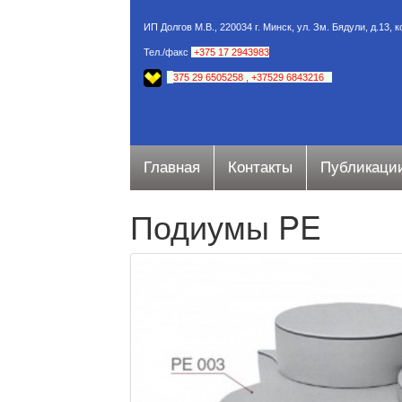
ИП Долгов М.В., 220034 г. Минск, ул. Зм. Бядули, д.13, 
Тел./факс
.
+375 17 2943983
+
375 29 6505258
,
+37529 6843216
Главная
Контакты
Публикаци
Подиумы PE