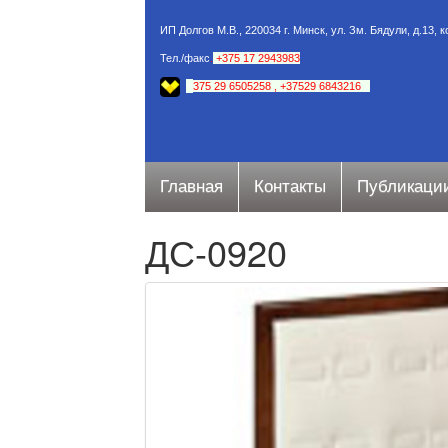
ИП Долгов М.В., 220034 г. Минск, ул. Зм. Бядули, д.13, 
Тел./факс
.
+375 17 2943983
+
375 29 6505258
,
+37529 6843216
Главная
Контакты
Публикаци
ДС-0920