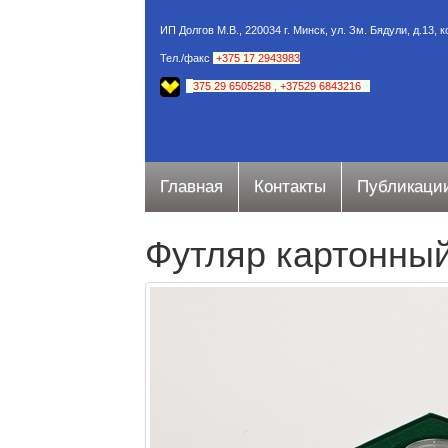
ИП Долгов М.В., 220034 г. Минск, ул. Зм. Бядули, д.13, 
Тел./факс
.
+375 17 2943983
+
375 29 6505258
,
+37529 6843216
Главная
Контакты
Публикаци
Футляр картонный