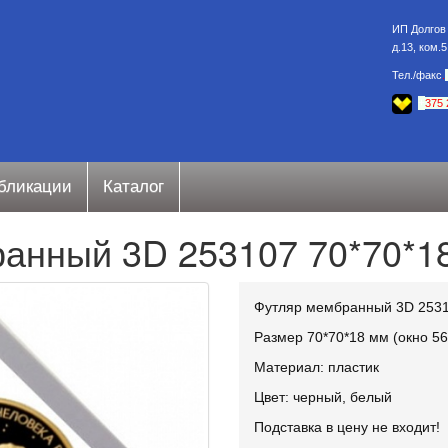
ИП Долгов 
д.13, ком.
Тел./факс
.
+
375 
бликации
Каталог
анный 3D 253107 70*70*1
Футляр мембранный 3D 253
Размер 70*70*18 мм (окно 56
Материал: пластик
Цвет: черный, белый
Подставка в цену не входит!