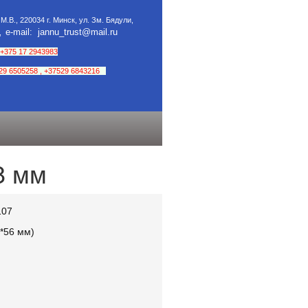
М.В., 220034 г. Минск, ул. Зм. Бядули,
е-mail: jannu_trust@mail.ru
5,
+375 17 2943983
29 6505258
,
+37529 6843216
8 мм
107
*56 мм)