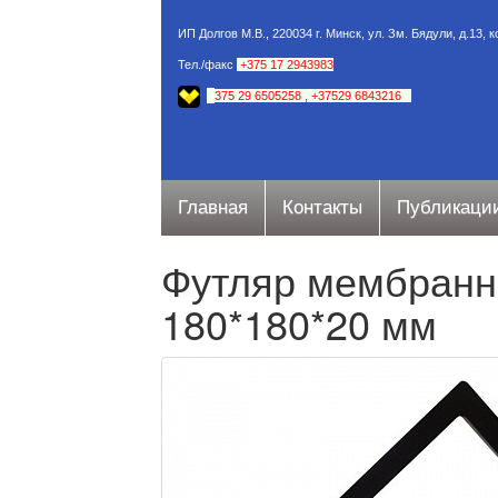
ИП Долгов М.В., 220034 г. Минск, ул. Зм. Бядули, д.13, 
Тел./факс
.
+375 17 2943983
+
375 29 6505258
,
+37529 6843216
Главная
Контакты
Публикаци
Футляр мембранн
180*180*20 мм